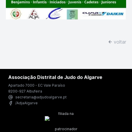
voltar
Associação Distrital de Judo do Algarve
Apartado 7000 - EC Vale Paraíso
8200-927 Albufeira
secretaria@adjudoalgarve.pt
/AdjaAlgarve
filiada na
patrocinador