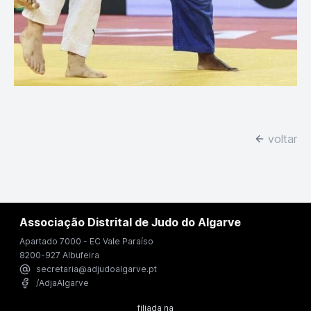
voltar
Associação Distrital de Judo do Algarve
Apartado 7000 - EC Vale Paraíso
8200-927 Albufeira
secretaria@adjudoalgarve.pt
/AdjaAlgarve
filiada na